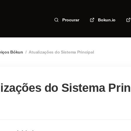
Procurar
Bokun.io
viços Bókun
/
Atualizações do Sistema Principal
izações do Sistema Prin