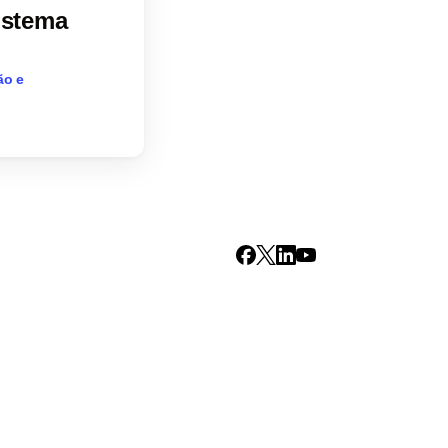
istema
ão e