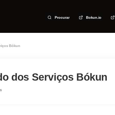
Procurar
Bokun.io
viços Bókun
do dos Serviços Bókun
as