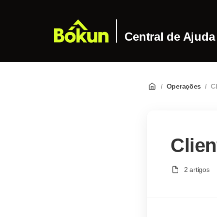
Central de Ajuda
/
Operações
/
C
Clien
2 artigos