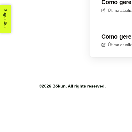
Como geren
Última atual
Sugestões
Como geren
Última atual
©2026
Bókun
. All rights reserved.