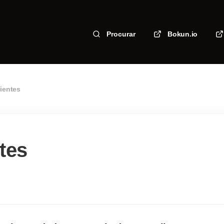
Procurar
Bokun.io
lientes
tes