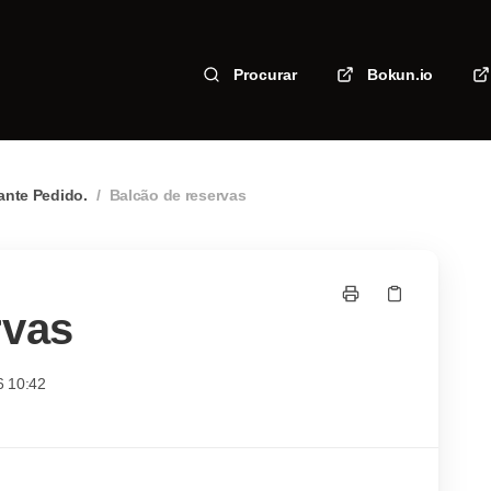
Procurar
Bokun.io
ante Pedido.
/
Balcão de reservas
rvas
6 10:42