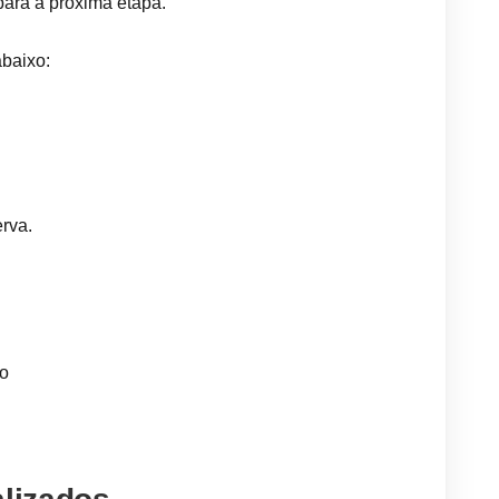
para a próxima etapa.
abaixo:
erva.
ão