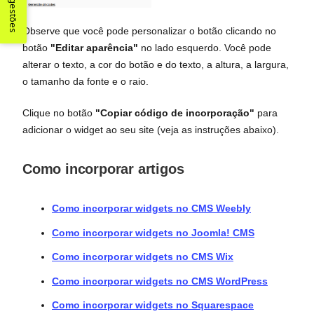
Sugestões
Observe que você pode personalizar o botão clicando no
botão
"Editar aparência"
no lado esquerdo. Você pode
alterar o texto, a cor do botão e do texto, a altura, a largura,
o tamanho da fonte e o raio.
Clique no botão
"Copiar código de incorporação"
para
adicionar o widget ao seu site (veja as instruções abaixo).
Como incorporar artigos
Como incorporar widgets no CMS Weebly
Como incorporar widgets no Joomla! CMS
Como incorporar widgets no CMS Wix
Como incorporar widgets no CMS WordPress
Como incorporar widgets no Squarespace