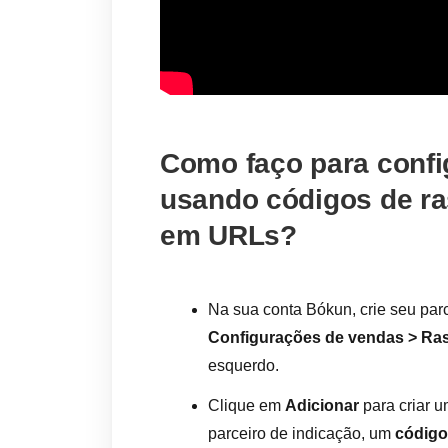
Como faço para confi
usando códigos de ra
em URLs?
Na sua conta Bókun, crie seu pa
Configurações de vendas > Ras
esquerdo.
Clique em
Adicionar
para criar u
parceiro de indicação, um
código