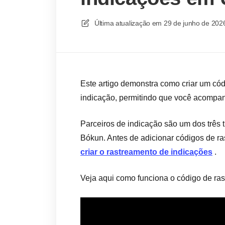
Última atualização em
29 de junho de 202
Este artigo demonstra como criar um cód
indicação, permitindo que você acompa
Parceiros de indicação são um dos três 
Bókun. Antes de adicionar códigos de r
criar o rastreamento de indicações
.
Veja aqui como funciona o código de ra