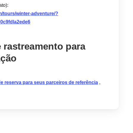
to):
/tours/winter-adventure/?
0c9fdla2ede6
 rastreamento para
ação
e reserva para seus parceiros de referência
,