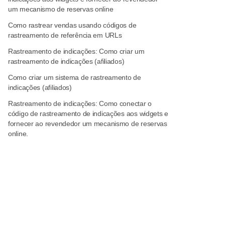
um mecanismo de reservas online
Como rastrear vendas usando códigos de
rastreamento de referência em URLs
Rastreamento de indicações: Como criar um
rastreamento de indicações (afiliados)
Como criar um sistema de rastreamento de
indicações (afiliados)
Rastreamento de indicações: Como conectar o
código de rastreamento de indicações aos widgets e
fornecer ao revendedor um mecanismo de reservas
online.