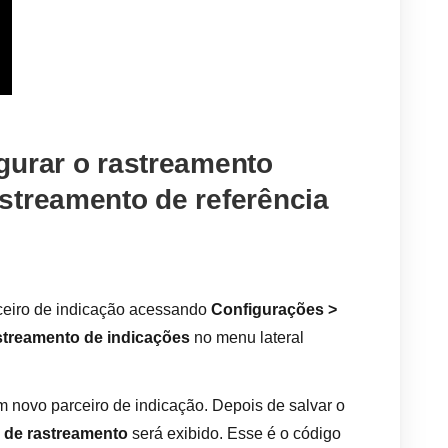
gurar o rastreamento
streamento de referência
rceiro de indicação acessando
Configurações >
treamento de indicações
no menu lateral
m novo parceiro de indicação. Depois de salvar o
 de rastreamento
será exibido. Esse é o código