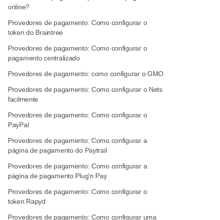
online?
Provedores de pagamento: Como configurar o
token do Braintree
Provedores de pagamento: Como configurar o
pagamento centralizado
Provedores de pagamento: como configurar o GMO
Provedores de pagamento: Como configurar o Nets
facilmente
Provedores de pagamento: Como configurar o
PayPal
Provedores de pagamento: Como configurar a
página de pagamento do Paytrail
Provedores de pagamento: Como configurar a
página de pagamento Plug'n Pay
Provedores de pagamento: Como configurar o
token Rapyd
Provedores de pagamento: Como configurar uma