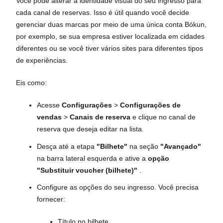
Você pode alterar a identidade visual do seu ingresso para
cada canal de reservas. Isso é útil quando você decide
gerenciar duas marcas por meio de uma única conta Bókun,
por exemplo, se sua empresa estiver localizada em cidades
diferentes ou se você tiver vários sites para diferentes tipos
de experiências.
Eis como:
Acesse
Configurações
>
Configurações de
vendas
>
Canais de reserva
e clique no canal de
reserva que deseja editar na lista.
Desça até a etapa
"Bilhete"
na seção
"Avançado"
na barra lateral esquerda e ative a
opção
"Substituir voucher (bilhete)"
.
Configure as opções do seu ingresso. Você precisa
fornecer:
Título no bilhete