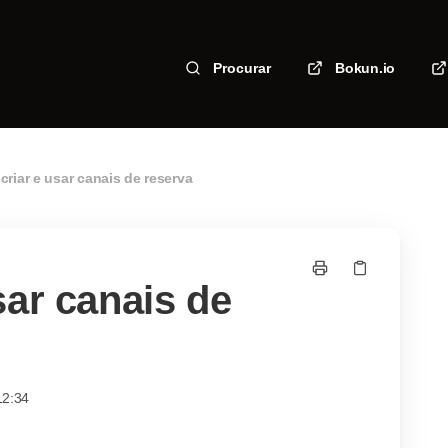
Procurar
Bokun.io
riar e usar canais de reserva
sar canais de
12:34