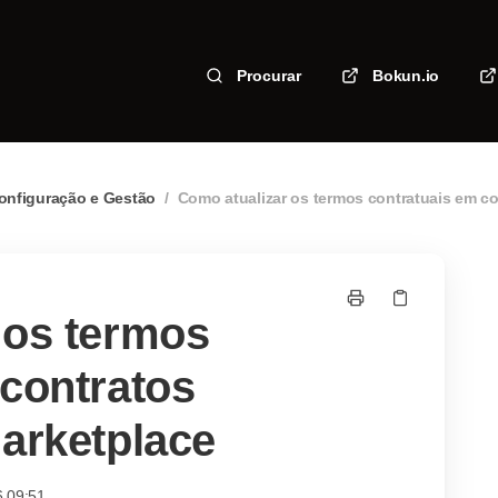
Procurar
Bokun.io
onfiguração e Gestão
/
Como atualizar os termos contratuais em co
 os termos
 contratos
Marketplace
6 09:51