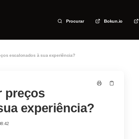
Procurar
Bokun.io
eços escalonados à sua experiência?
r preços
sua experiência?
08:42