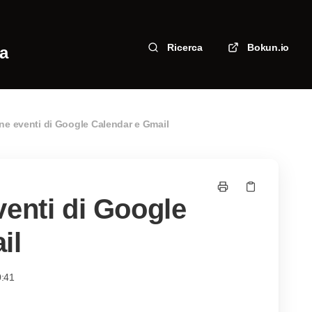
Ricerca
Bokun.io
za
ne eventi di Google Calendar e Gmail
enti di Google
il
0:41