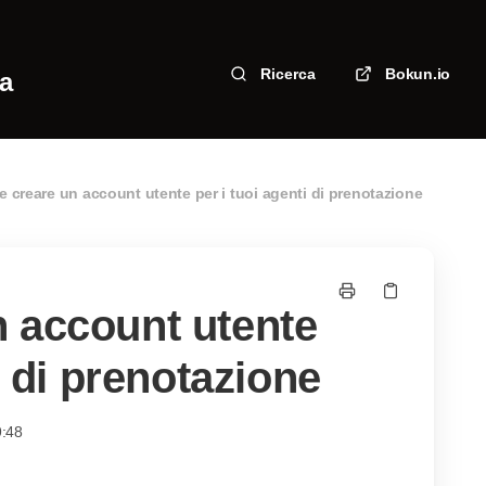
Ricerca
Bokun.io
za
 creare un account utente per i tuoi agenti di prenotazione
 account utente
i di prenotazione
9:48