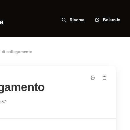
Ricerca
Bokun.io
za
i di collegamento
legamento
0:57