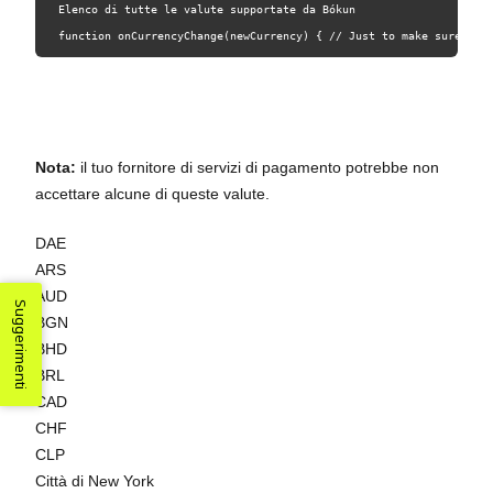
 Elenco di tutte le valute supportate da Bókun
 function onCurrencyChange(newCurrency) { // Just to make sure tha
Nota:
il tuo fornitore di servizi di pagamento potrebbe non
accettare alcune di queste valute.
DAE
ARS
AUD
Suggerimenti
BGN
BHD
BRL
CAD
CHF
CLP
Città di New York