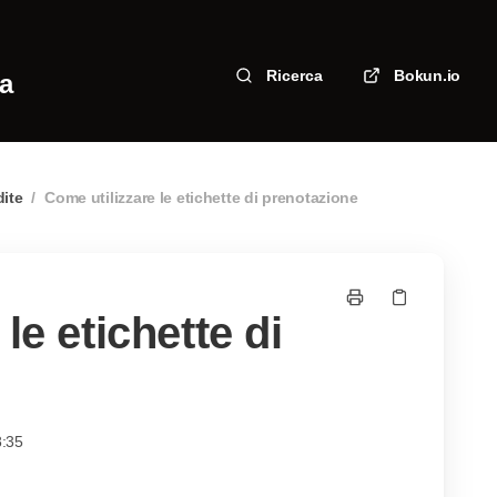
Ricerca
Bokun.io
za
ite
/
Come utilizzare le etichette di prenotazione
le etichette di
8:35