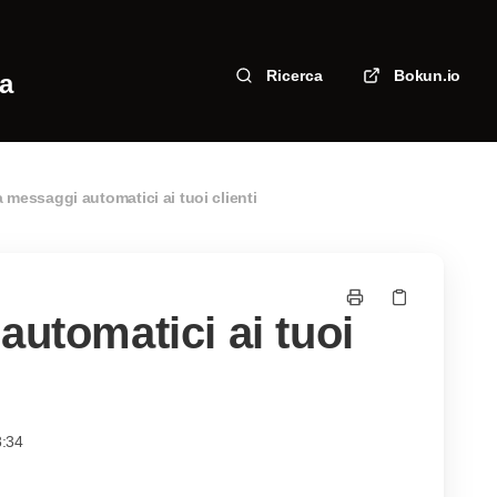
Ricerca
Bokun.io
za
a messaggi automatici ai tuoi clienti
automatici ai tuoi
8:34