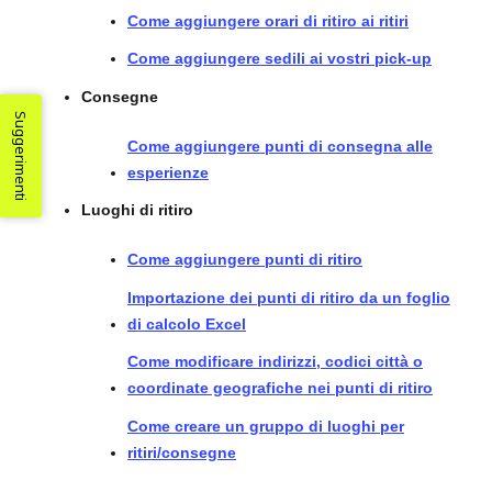
Come aggiungere orari di ritiro ai ritiri
Come aggiungere sedili ai vostri pick-up
Consegne
Suggerimenti
Come aggiungere punti di consegna alle
esperienze
Luoghi di ritiro
Come aggiungere punti di ritiro
Importazione dei punti di ritiro da un foglio
di calcolo Excel
Come modificare indirizzi, codici città o
coordinate geografiche nei punti di ritiro
Come creare un gruppo di luoghi per
ritiri/consegne