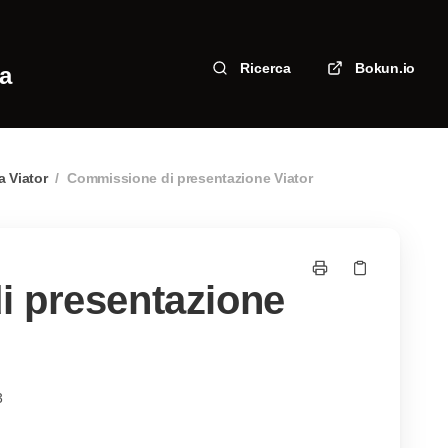
Ricerca
Bokun.io
za
a Viator
/
Commissione di presentazione Viator
 presentazione
3