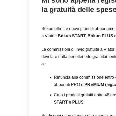
Mi sono appena regis
la gratuità delle spese
Bókun offre tre nuovi piani di abbonamento 
a Viator:
Bókun START, Bókun PLUS 
Le commissioni di invio gratuite a Viato
devi fare nulla per ottenerle gratuitament
a
:
Rinuncia alla commissione entro 4
abbonati PRO e
PREMIUM
(lega
Crea i prodotti gratuiti entro 48 o
START
e
PLUS
Se disponi di un piano a pagamento, ma t