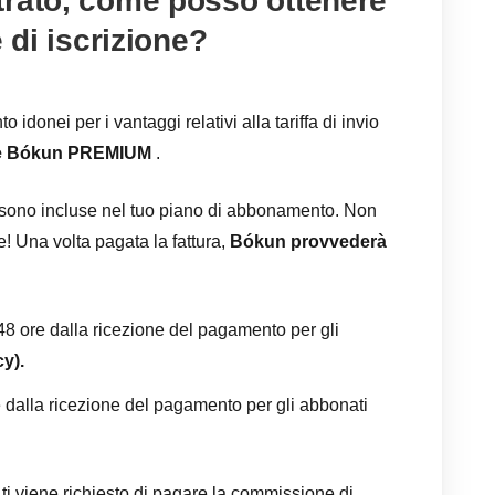
trato, come posso ottenere
 di iscrizione?
idonei per i vantaggi relativi alla tariffa di invio
e Bókun PREMIUM
.
r sono incluse nel tuo piano di abbonamento. Non
e! Una volta pagata la fattura,
Bókun provvederà
8 ore dalla ricezione del pagamento per gli
cy).
re dalla ricezione del pagamento per gli abbonati
i viene richiesto di pagare la commissione di