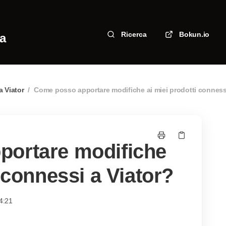
Ricerca
Bokun.io
za
a Viator
/
Come posso apportare modifiche ai miei prodotti connessi
portare modifiche
i connessi a Viator?
4:21