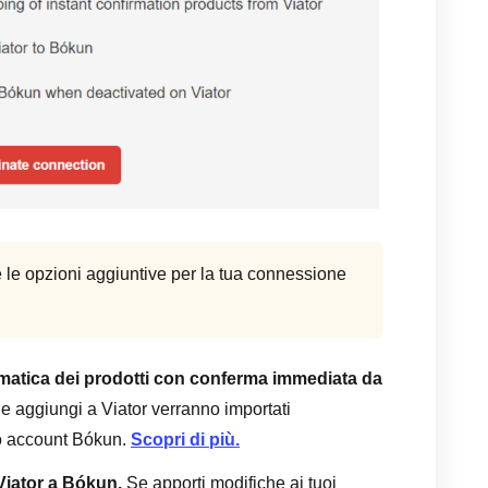
re le opzioni aggiuntive per la tua connessione
atica dei prodotti con conferma immediata da
che aggiungi a Viator verranno importati
uo account Bókun.
Scopri di più.
iator a Bókun.
Se apporti modifiche ai tuoi