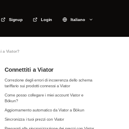
Signup
Login
Italiano
 a Viator?
Connettiti a Viator
Correzione degli errori di incoerenza dello schema
tariffario sui prodotti connessi a Viator
Come posso collegare i miei account Viator e
Bókun?
Aggiornamento automatico da Viator a Bókun
Sincronizza i tuoi prezzi con Viator
Preparati alla sincronizzazione dei prezzi con Viator