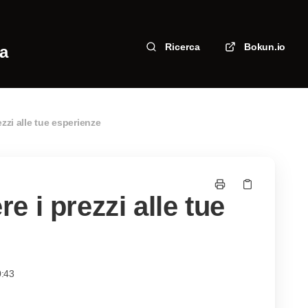
Ricerca
Bokun.io
za
zzi alle tue esperienze
 i prezzi alle tue
0:43