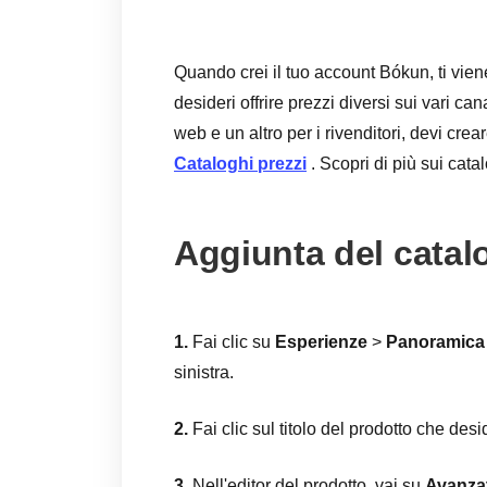
Quando crei il tuo account Bókun, ti vien
desideri offrire prezzi diversi sui vari ca
web e un altro per i rivenditori, devi cr
Cataloghi prezzi
. Scopri di più sui cata
Aggiunta del catalo
1.
Fai clic su
Esperienze
>
Panoramica 
sinistra.
2.
Fai clic sul titolo del prodotto che desi
3.
Nell'editor del prodotto, vai su
Avanza