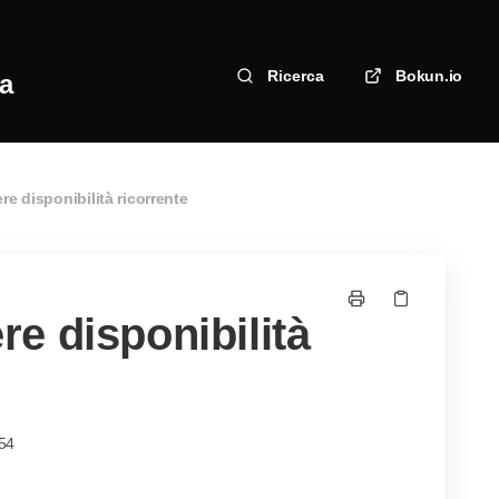
Ricerca
Bokun.io
za
 disponibilità ricorrente
e disponibilità
54