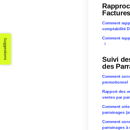
Rapproc
Factures
Comment rappr
comptabilité 
Comment rappr
Suggestions
Suivi de
des Par
Comment consul
promotionnel
Rapport des ven
ventes par par
Comment créer
parrainages (af
Comment conne
parrainages à 