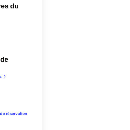
res du
 de
s
 de réservation