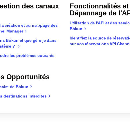
estion des canaux
Fonctionnalités et
Dépannage de l'AP
Utilisation de l'API et des serv
 la création et au mappage des
Bókun
nel Manager
Identifiez la source de réservat
ans Bókun et que gère-je dans
sur vos réservations API Chan
ystème ?
dre les problèmes courants
es Opportunités
naire de Bókun
 destinations interdites