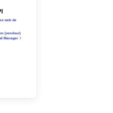
I
ices web de
ion (vendeur)
nel Manager