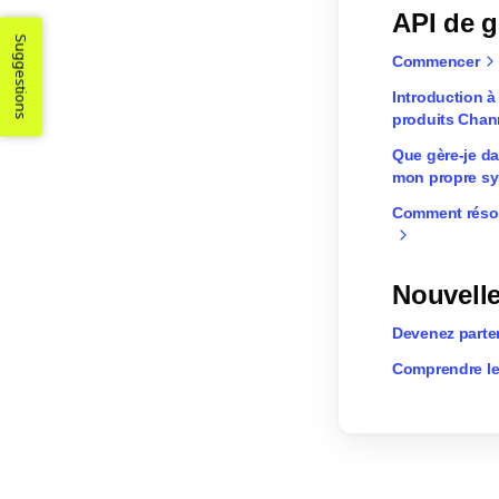
API de g
Suggestions
Commencer
Introduction à
produits Chan
Que gère-je d
mon propre s
Comment résou
Nouvell
Devenez parte
Comprendre les