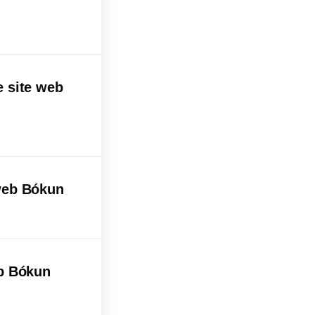
 site web
web Bókun
eb Bókun