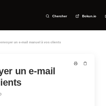
Chercher
Bokun.io
nvoyer un e-mail manuel à vos clients
er un e-mail
ients
0