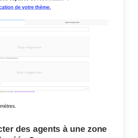
ication de votre thème.
amètres.
cter des agents à une zone