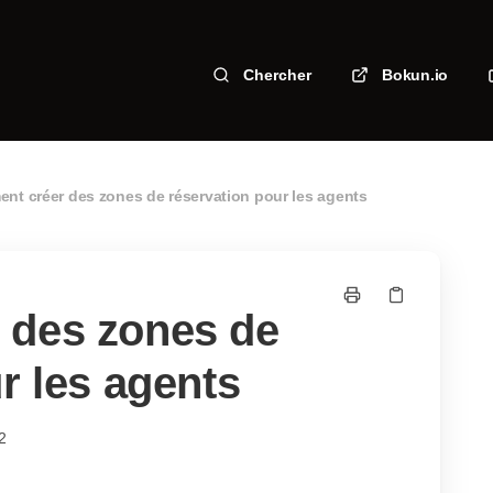
Chercher
Bokun.io
nt créer des zones de réservation pour les agents
 des zones de
r les agents
2