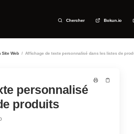
Chercher
Bokun.io
n Site Web
/
Affichage de texte personnalisé dans les listes de prod
xte personnalisé
de produits
0