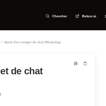
Chercher
Bokun.io
/
Ajout d'un widget de chat WhatsApp
et de chat
1