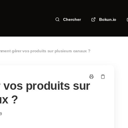
Chercher
Bokun.io
ment gérer vos produits sur plusieurs canaux ?
vos produits sur
ux ?
39