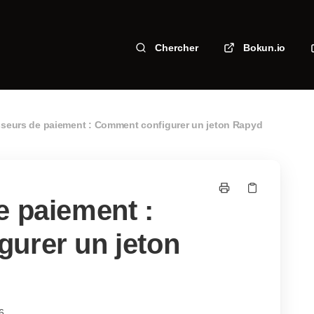
Chercher
Bokun.io
seurs de paiement : Comment configurer un jeton Rapyd
e paiement :
urer un jeton
6