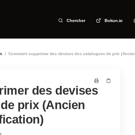
Chercher
Bokun.io
on
/
Comment supprimer des devises des catalogues de prix (Ancien 
imer des devises
de prix (Ancien
fication)
3