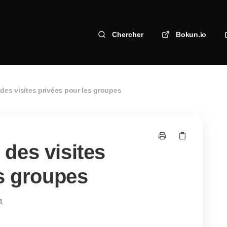
Chercher
Bokun.io
es visites privées pour les groupes
des visites
es groupes
11