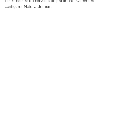
Fournisseurs de services de paiement : Comment
configurer Nets facilement