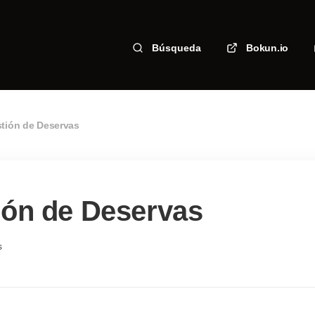
Búsqueda
Bokun.io
tión de Deservas
ión de Deservas
s