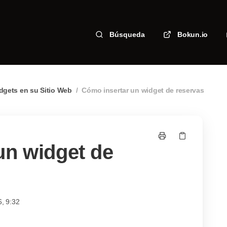
Búsqueda
Bokun.io
dgets en su Sitio Web
/
Cómo insertar un widget de reservas
un widget de
6, 9:32