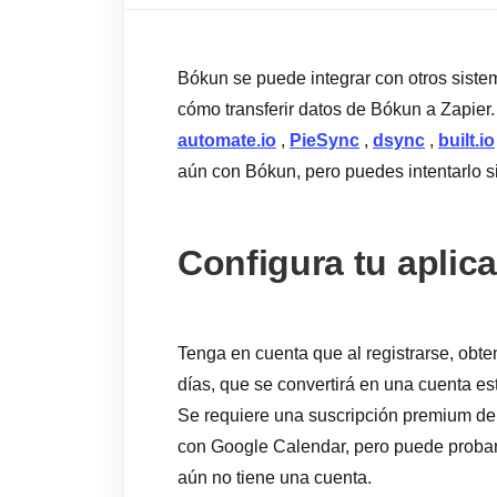
Bókun se puede integrar con otros sist
cómo transferir datos de Bókun a Zapie
automate.io
,
PieSync
,
dsync
,
built.io
aún con Bókun, pero puedes intentarlo s
Configura tu aplic
Tenga en cuenta que al registrarse, obt
días, que se convertirá en una cuenta est
Se requiere una suscripción premium de Z
con Google Calendar, pero puede probar 
aún no tiene una cuenta.