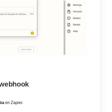
u webhook
ba
en Zapier.