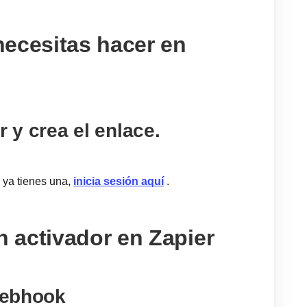
ecesitas hacer en
r y crea el enlace.
i ya tienes una,
inicia sesión aquí
.
n activador en Zapier
 webhook