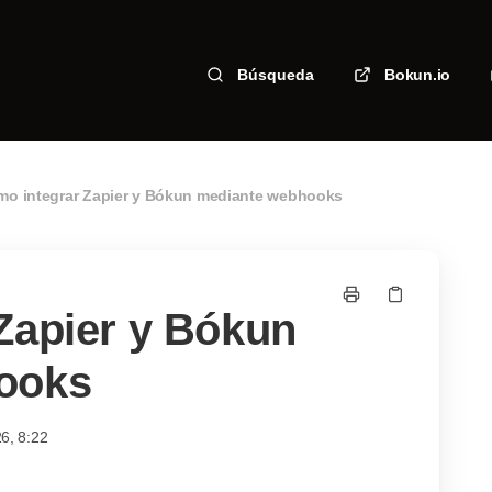
Búsqueda
Bokun.io
o integrar Zapier y Bókun mediante webhooks
Zapier y Bókun
ooks
6, 8:22