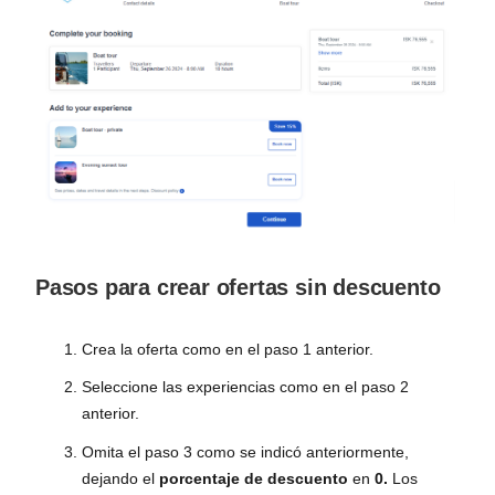
Pasos para crear ofertas sin descuento
Crea la oferta como en el paso 1 anterior.
Seleccione las experiencias como en el paso 2
anterior.
Omita el paso 3 como se indicó anteriormente,
dejando el
porcentaje de descuento
en
0.
Los