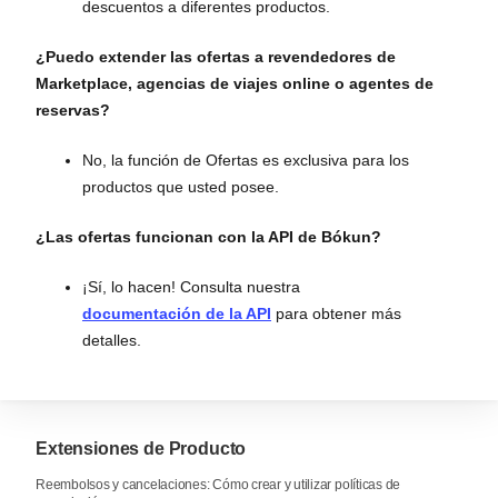
descuentos a diferentes productos.
¿Puedo extender las ofertas a revendedores de
Marketplace, agencias de viajes online o agentes de
reservas?
No, la función de Ofertas es exclusiva para los
productos que usted posee.
¿Las ofertas funcionan con la API de Bókun?
¡Sí, lo hacen! Consulta nuestra
documentación de la API
para obtener más
detalles.
Extensiones de Producto
Reembolsos y cancelaciones: Cómo crear y utilizar políticas de