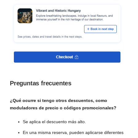
Preguntas frecuentes
¿Qué ocurre si tengo otros descuentos, como
moduladores de precio o códigos promocionales?
Se aplica el descuento más alto.
En una misma reserva, pueden aplicarse diferentes