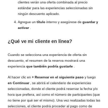
clientes verán una oferta combinada al precio
estándar para las experiencias seleccionadas sin
ningún descuento aplicado.
Agregue un
título
interno y asegúrese de
guardar y
activar
.
¿Qué ve mi cliente en línea?
Cuando se selecciona una experiencia de oferta sin
descuento, el resumen de la reserva mostrará una
experiencia
que también podría gustarle
.
Al hacer clic en
+ Reservar en el siguiente paso
y luego
en Continuar
, se abrirá el calendario de experiencias
seleccionadas, donde el cliente podrá reservar la fecha y/o
hora que prefiera, así como el número de participantes (que
no tiene por qué ser el mismo). Una vez realizadas todas las
selecciones, el cliente podrá proceder al pago como de