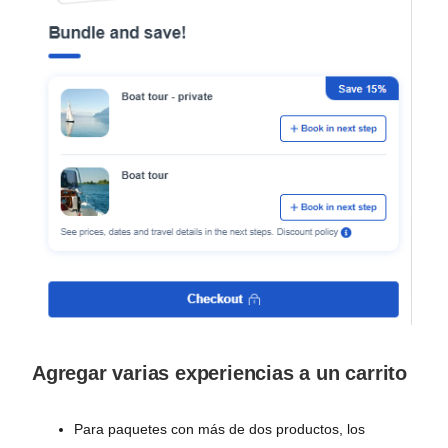
Agregar varias experiencias a un carrito
Para paquetes con más de dos productos, los