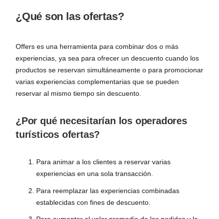
¿Qué son las ofertas?
Offers es una herramienta para combinar dos o más
experiencias, ya sea para ofrecer un descuento cuando los
productos se reservan simultáneamente o para promocionar
varias experiencias complementarias que se pueden
reservar al mismo tiempo sin descuento.
¿Por qué necesitarían los operadores
turísticos ofertas?
Para animar a los clientes a reservar varias
experiencias en una sola transacción.
Para reemplazar las experiencias combinadas
establecidas con fines de descuento.