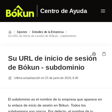
Centro de Ayuda
/
Ajustes
/
Detalles de la Empresa
/
Su URL de inicio de sesión de Bókun - subdominio
Su URL de inicio de sesión
de Bókun - subdominio
Ultima actualización en
25 de junio de 2026, 8:40
El subdominio es el nombre de tu empresa que aparece en
tu enlace de inicio de sesión en Bókun. Todos los
subdominios son únicos. Por defecto, el nombre de tu