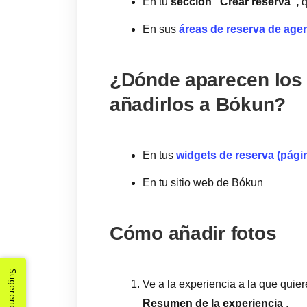
En tu
sección "Crear reserva",
q
En sus
áreas de reserva de age
¿Dónde aparecen los
añadirlos a Bókun?
En tus
widgets de reserva (pági
En tu sitio web de Bókun
Cómo añadir fotos
Sugerencias
Ve a la experiencia a la que quie
Resumen de la experiencia
.