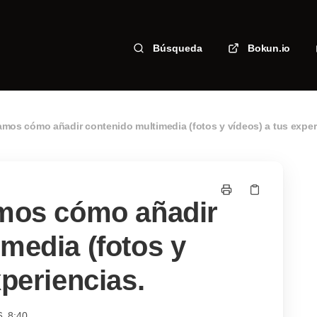
Búsqueda
Bokun.io
amos cómo añadir contenido multimedia (fotos y vídeos) a tus exper
amos cómo añadir
media (fotos y
xperiencias.
6, 8:40