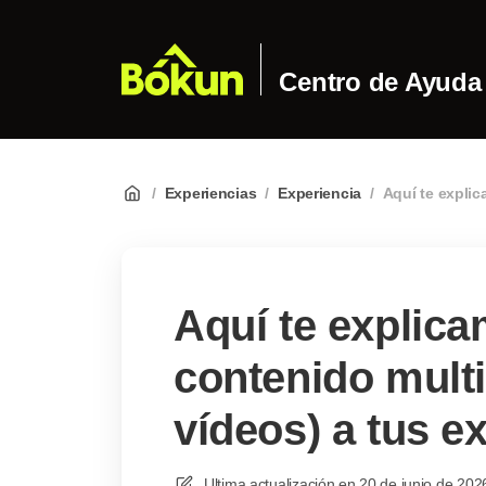
Centro de Ayuda
/
Experiencias
/
Experiencia
/
Aquí te explic
Aquí te explic
contenido multi
vídeos) a tus e
Ultima actualización en
20 de junio de 202