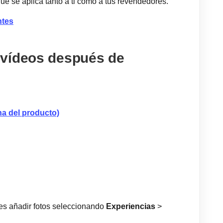
ue se aplica tanto a ti como a tus revendedores.
ntes
 vídeos después de
na del producto)
res añadir fotos seleccionando
Experiencias
>