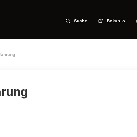
Suche
Bokun.io
fahrung
hrung