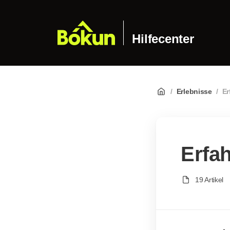
Hilfecenter
/
Erlebnisse
/
Er
Erfa
19 Artikel