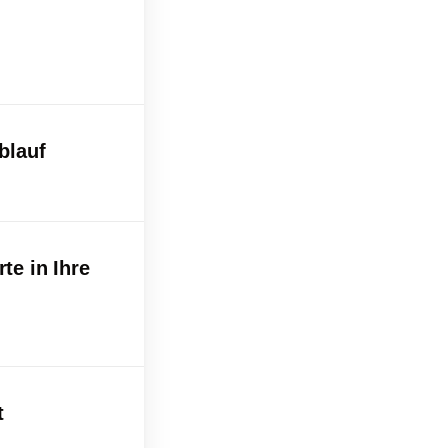
blauf
te in Ihre
t