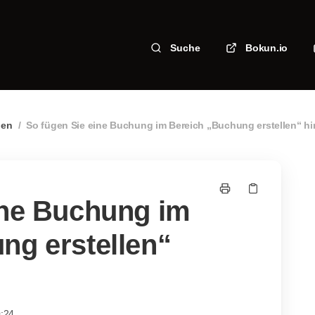
Suche
Bokun.io
len
/
So fügen Sie eine Buchung im Bereich „Buchung erstellen“ h
ine Buchung im
ng erstellen“
0:24