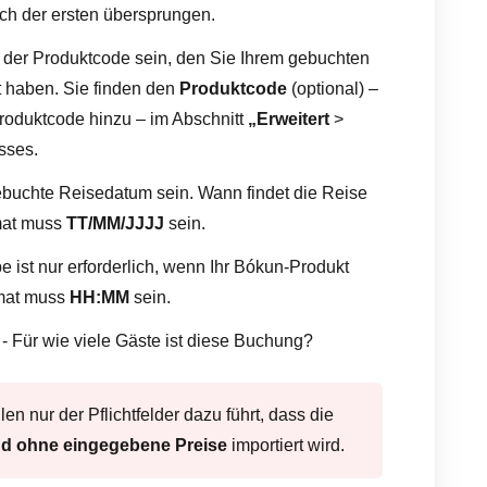
h der ersten übersprungen.
e der Produktcode sein, den Sie Ihrem gebuchten
 haben. Sie finden den
Produktcode
(optional) –
roduktcode hinzu – im Abschnitt
„Erweitert
>
sses.
buchte Reisedatum sein. Wann findet die Reise
rmat muss
TT/MM/JJJJ
sein.
 ist nur erforderlich, wenn Ihr Bókun-Produkt
rmat muss
HH:MM
sein.
- Für wie viele Gäste ist diese Buchung?
en nur der Pflichtfelder dazu führt, dass die
d ohne eingegebene Preise
importiert wird.