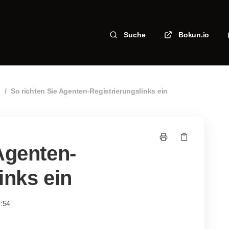
Suche
Bokun.io
n
/
So richten Sie Agenten-Registrierungslinks ein
Agenten-
inks ein
9:54