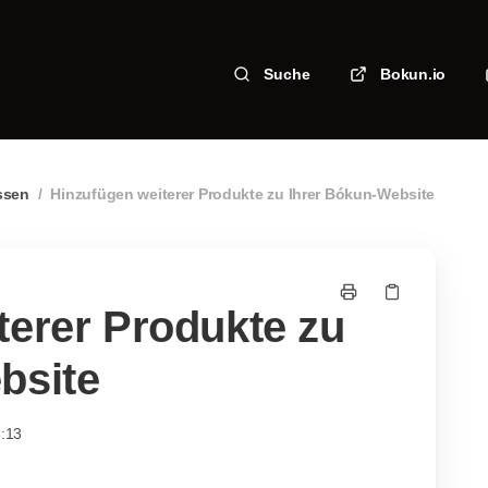
Suche
Bokun.io
ssen
/
Hinzufügen weiterer Produkte zu Ihrer Bókun-Website
terer Produkte zu
bsite
3:13