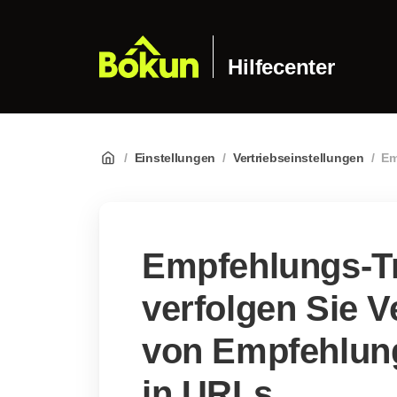
Hilfecenter
/
Einstellungen
/
Vertriebseinstellungen
/
Em
Empfehlungs-Tr
verfolgen Sie V
von Empfehlun
in URLs