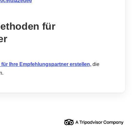
0c9fdla2ede6
Methoden für
er
r Ihre Empfehlungspartner erstellen,
die
n.