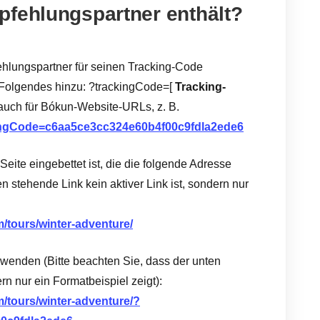
pfehlungspartner enthält?
ehlungspartner für seinen Tracking-Code
Folgendes hinzu: ?trackingCode=[
Tracking-
t auch für Bókun-Website-URLs, z. B.
ckingCode=c6aa5ce3cc324e60b4f00c9fdla2ede6
ite eingebettet ist, die die folgende Adresse
en stehende Link kein aktiver Link ist, sondern nur
/tours/winter-adventure/
wenden (Bitte beachten Sie, dass der unten
ern nur ein Formatbeispiel zeigt):
/tours/winter-adventure/?