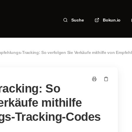
Suche
Bokun.io
pfehlungs-Tracking: So verfolgen Sie Verkäufe mithilfe von Empfe
acking: So
erkäufe mithilfe
gs-Tracking-Codes