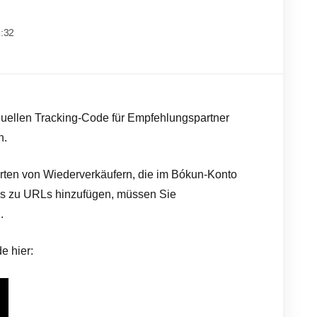
8:32
viduellen Tracking-Code für Empfehlungspartner
n.
Arten von Wiederverkäufern, die im Bókun-Konto
es zu URLs hinzufügen, müssen Sie
.
e hier: