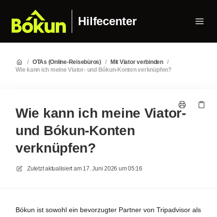
Hilfecenter
/
OTAs (Online-Reisebüros)
/
Mit Viator verbinden
/
Wie kann ich meine Viator- und Bókun-Konten verknüpfen?
Wie kann ich meine Viator-
und Bókun-Konten
verknüpfen?
Zuletzt aktualisiert am
17. Juni 2026 um 05:16
Bókun ist sowohl ein bevorzugter Partner von Tripadvisor als