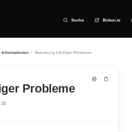
Suche
Bokun.io
 Informationen
/
Behebung häufiger Probleme
iger Probleme
6:22