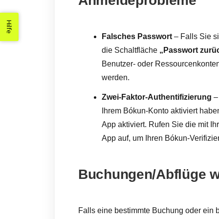
Anmeldeprobleme
Hilfe
Falsches Passwort
– Falls Sie s
die Schaltfläche
„Passwort zurü
Benutzer- oder Ressourcenkonten
werden.
Zwei-Faktor-Authentifizierung
–
Ihrem Bókun-Konto aktiviert haben
App aktiviert. Rufen Sie die mit I
App auf, um Ihren Bókun-Verifizi
Buchungen/Abflüge we
Falls eine bestimmte Buchung oder ein b