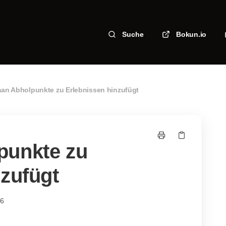
Suche
Bokun.io
an Abholpunkte zu Erlebnissen hinzufügt
punkte zu
nzufügt
36