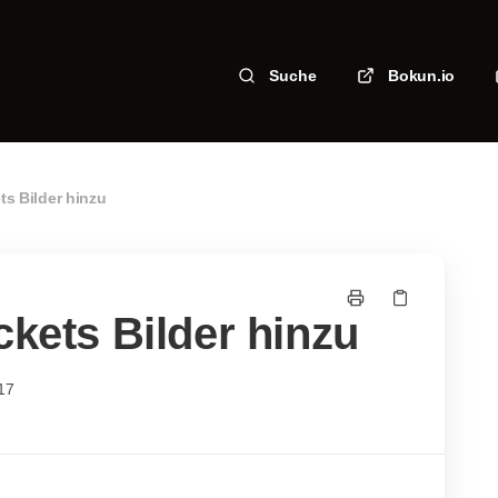
Suche
Bokun.io
ts Bilder hinzu
ckets Bilder hinzu
17