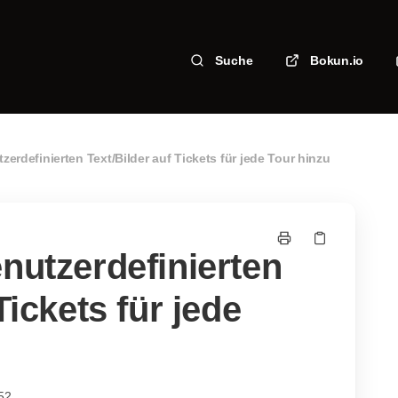
Suche
Bokun.io
zerdefinierten Text/Bilder auf Tickets für jede Tour hinzu
nutzerdefinierten
Tickets für jede
52