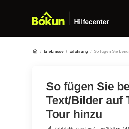
Hilfecenter
/
Erlebnisse
/
Erfahrung
/
So fügen Sie benut
So fügen Sie be
Text/Bilder auf 
Tour hinzu
Zuletzt aktualisiert am
4. Juni 2026 um 14: